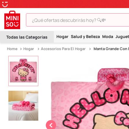
¿Qué ofertas descubrirás hoy? 🔍💸
TÉRMINOS MÁS BUSCADOS
Hogar
Salud y Belleza
Moda
Jugue
1
.
peluche
Hogar
Accesorios Para El Hogar
Manta Grande Con E
2
.
hello kitty
3
.
snoopy
4
.
ositos cariñositos
5
.
termo
6
.
toy story
7
.
disney
8
.
termos
9
.
one piece