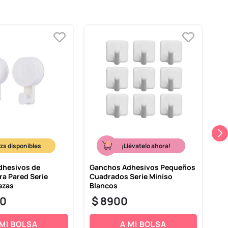
¡Llévatelo ahora!
dhesivos de
Ganchos Adhesivos Pequeños
Ma
ra Pared Serie
Cuadrados Serie Miniso
ezas
Blancos
$
0
$
8900
 MI BOLSA
A MI BOLSA