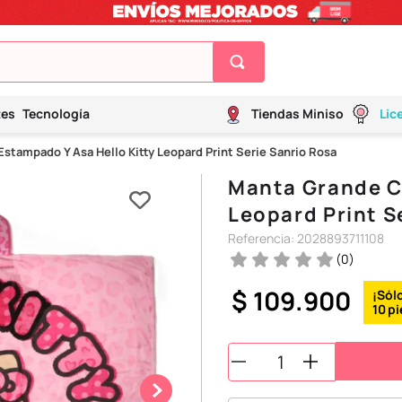
tes
Tecnología
Tiendas Miniso
Lic
stampado Y Asa Hello Kitty Leopard Print Serie Sanrio Rosa
Manta Grande C
Leopard Print S
Referencia
:
2028893711108
(
0
)
$
109
.
900
10