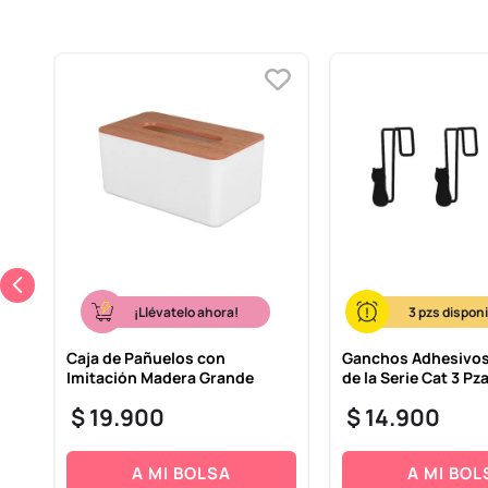
¡Llévatelo ahora!
3
Caja de Pañuelos con
Ganchos Adhesivos
Imitación Madera Grande
de la Serie Cat 3 Pz
$
19
.
900
$
14
.
900
A MI BOLSA
A MI BOL