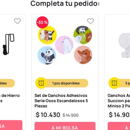
Completa tu pedido:
-
30 %
1
5
 de Hierro
Set de Ganchos Adhesivos
Ganchos A
as
Serie Osos Escandalosos 5
Succion pa
Piezas
Miniso 2 Pi
$
10
.
430
$
14
.
90
$
14
.
900
SA
A MI BOLSA
A