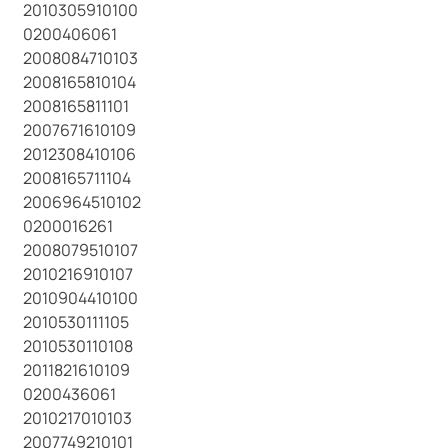
2010305910100
0200406061
2008084710103
2008165810104
2008165811101
2007671610109
2012308410106
2008165711104
2006964510102
0200016261
2008079510107
2010216910107
2010904410100
2010530111105
2010530110108
2011821610109
0200436061
2010217010103
2007749210101