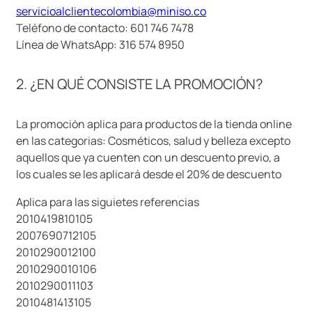
servicioalclientecolombia@miniso.co
9
.
llaveros
Teléfono de contacto: 601 746 7478
10
.
one piece
Línea de WhatsApp: 316 574 8950
2. ¿EN QUÉ CONSISTE LA PROMOCIÓN?
La promoción aplica para productos de la tienda online
en las categorias: Cosméticos, salud y belleza excepto
aquellos que ya cuenten con un descuento previo, a
los cuales se les aplicará desde el 20% de descuento
Aplica para las siguietes referencias
2010419810105
2007690712105
2010290012100
2010290010106
2010290011103
2010481413105