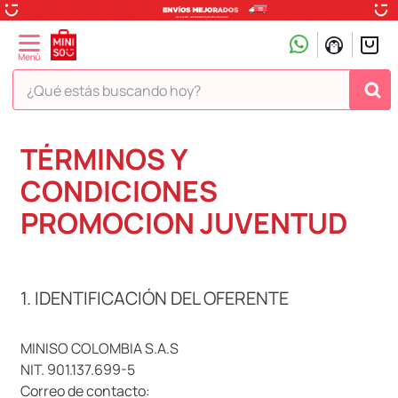
¿Qué estás buscando hoy?
TÉRMINOS MÁS BUSCADOS
TÉRMINOS Y
1
.
peluche
CONDICIONES
2
.
hello kitty
PROMOCION JUVENTUD
3
.
snoopy
4
.
ositos cariñositos
1. IDENTIFICACIÓN DEL OFERENTE
5
.
termo
6
.
disney
MINISO COLOMBIA S.A.S
7
.
termos
NIT. 901.137.699-5
8
.
toy story
Correo de contacto: