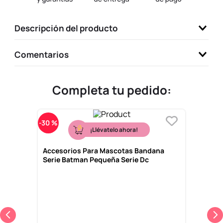
9
.
one piece
Descripción del producto
10
.
llaveros
Comentarios
Completa tu pedido:
-
30 %
¡Llévatelo ahora!
Accesorios Para Mascotas Bandana
Serie Batman Pequeña Serie Dc