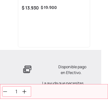
$
13
.
930
$
19
.
900
Disponible pago
en Efectivo.
La ayuda que necesitas
en tus compras.
Todos tus pagos son
Seguros.