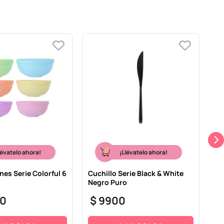
lévatelo ahora!
¡Llévatelo ahora!
nes Serie Colorful 6
Cuchillo Serie Black & White
Ta
Negro Puro
Ba
0
$
9900
$