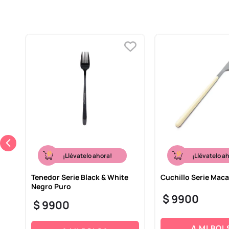
¡Llévatelo ahora!
¡Llévatelo a
Tenedor Serie Black & White
Cuchillo Serie Mac
Negro Puro
$
9900
$
9900
A MI BOL