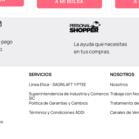
A MI BOLSA
A
e pago
La ayuda que necesitas
o.
en tus compras.
SERVICIOS
NOSOTROS
Línea Etica - SAGRILAFT Y PTEE
Nosotros
Superintendencia de Industria y Comercio
Trabaja con No
SIC
Política de Garantías y Cambios
Tratamiento de
Términos y Condiciones ADDI
Canales de Vent
es