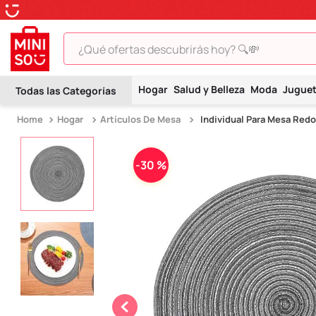
¿Qué ofertas descubrirás hoy? 🔍💸
TÉRMINOS MÁS BUSCADOS
Hogar
Salud y Belleza
Moda
Jugue
1
.
peluche
Hogar
Artículos De Mesa
Individual Para Mesa Red
2
.
hello kitty
3
.
snoopy
-
30 %
4
.
ositos cariñositos
5
.
termo
6
.
disney
7
.
termos
8
.
toy story
9
.
llaveros