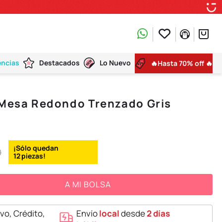
encias
Destacados
Lo Nuevo
🔥Hasta 70% off 🔥
 Mesa Redondo Trenzado Gris
0
12
A MI BOLSA
vo, Crédito,
Envío
local
desde
2 días