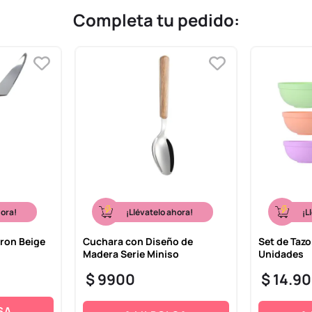
Completa tu pedido:
hora!
¡Llévatelo ahora!
¡L
aron Beige
Cuchara con Diseño de
Set de Tazo
Madera Serie Miniso
Unidades
$
9900
$
14
.
90
SA