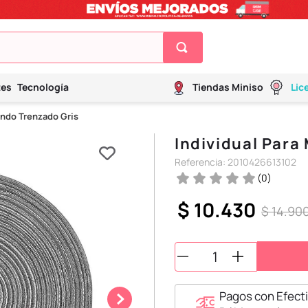
tes
Tecnología
Tiendas Miniso
Lic
ondo Trenzado Gris
Individual Para
Referencia
:
2010426613102
(
0
)
$
10
.
430
$
14
.
90
Pagos con Efecti