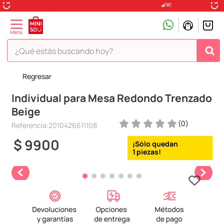
¿Qué estás buscando hoy?
Regresar
TÉRMINOS MÁS BUSCADOS
Individual para Mesa Redondo Trenzado
1
.
peluche
Beige
2
.
hello kitty
(
0
)
Referencia
:
2010426611108
3
.
snoopy
$
9900
4
.
ositos cariñositos
1
5
.
termo
6
.
disney
7
.
toy story
8
.
termos