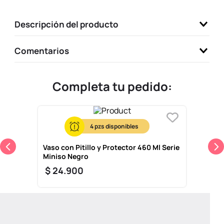
9
.
one piece
Descripción del producto
10
.
league of legends
Comentarios
Completa tu pedido:
4
Vaso con Pitillo y Protector 460 Ml Serie
Miniso Negro
$
24
.
900