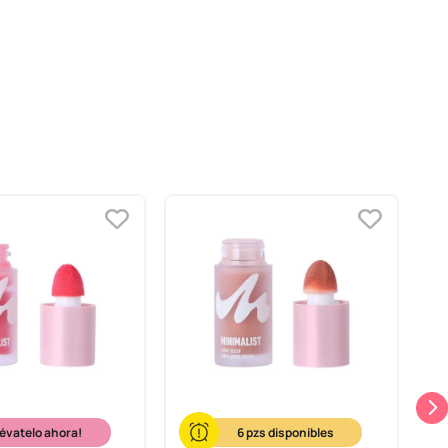
-
lévatelo ahora!
6