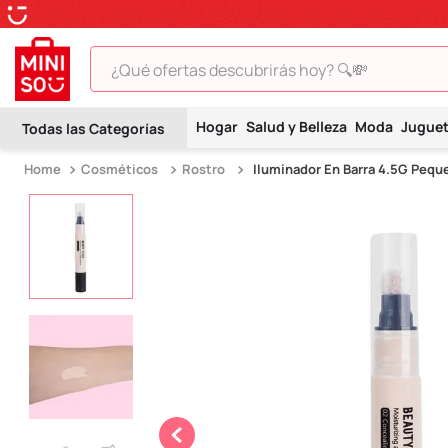
¿Qué ofertas descubrirás hoy? 🔍💸
TÉRMINOS MÁS BUSCADOS
Hogar
Salud y Belleza
Moda
Jugue
1
.
peluche
Cosméticos
Rostro
Iluminador En Barra 4.5G Pequ
2
.
hello kitty
3
.
snoopy
4
.
ositos cariñositos
5
.
termo
6
.
disney
7
.
termos
8
.
toy story
9
.
llaveros