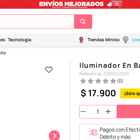
tes
Tecnología
Tiendas Miniso
Lic
eño
Iluminador En B
Referencia
:
0200041503
(
0
)
$
17
.
900
Pagos con Efecti
Débito y más.