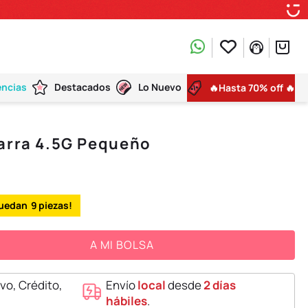
encias
Destacados
Lo Nuevo
🔥Hasta 70% off 🔥
arra 4.5G Pequeño
9
A MI BOLSA
vo, Crédito,
Envío
local
desde
2 días
hábiles
.