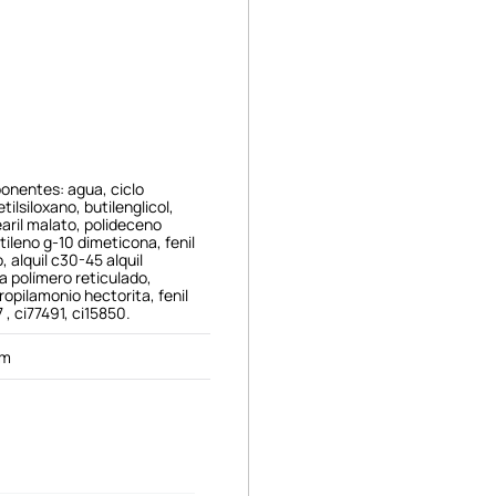
onentes: agua, ciclo
tilsiloxano, butilenglicol,
earil malato, polideceno
tileno g-10 dimeticona, fenil
 alquil c30-45 alquil
a polímero reticulado,
propilamonio hectorita, fenil
7 , ci77491, ci15850.
cm