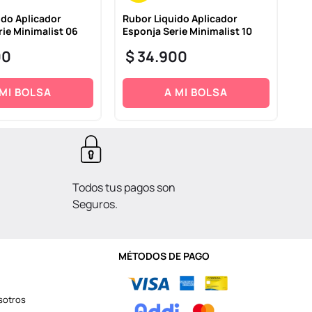
ido Aplicador
Rubor Liquido Aplicador
Ru
rie Minimalist 06
Esponja Serie Minimalist 10
Es
09
00
$
34
.
900
$
 MI BOLSA
A MI BOLSA
Todos tus pagos son
Seguros.
MÉTODOS DE PAGO
sotros