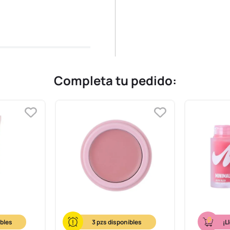
Completa tu pedido:
3
¡L