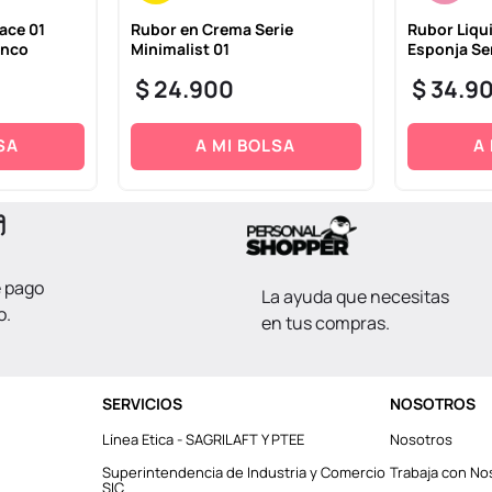
ace 01
Rubor en Crema Serie
Rubor Liqu
anco
Minimalist 01
Esponja Se
$
24
.
900
$
34
.
9
SA
A MI BOLSA
A
e pago
La ayuda que necesitas
o.
en tus compras.
SERVICIOS
NOSOTROS
Línea Etica - SAGRILAFT Y PTEE
Nosotros
Superintendencia de Industria y Comercio
Trabaja con No
SIC