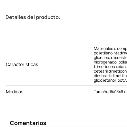
Detalles del producto:
Materiales o comp
polietileno ntadime
glicerina, diisoest
hidrogenado, polie
Características
trimeticona oxiano,
cetearil dimeticon
diestearil dimetil 
glicolietanol, oct7
Medidas
Tamaño:15x13x9 
Comentarios