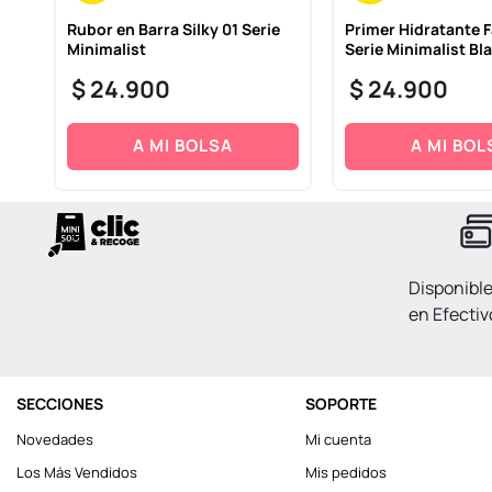
Rubor en Barra Silky 01 Serie
Primer Hidratante F
Minimalist
Serie Minimalist Bl
$
24
.
900
$
24
.
900
A MI BOLSA
A MI BOL
Disponibl
en Efectiv
SECCIONES
SOPORTE
Novedades
Mi cuenta
Los Más Vendidos
Mis pedidos