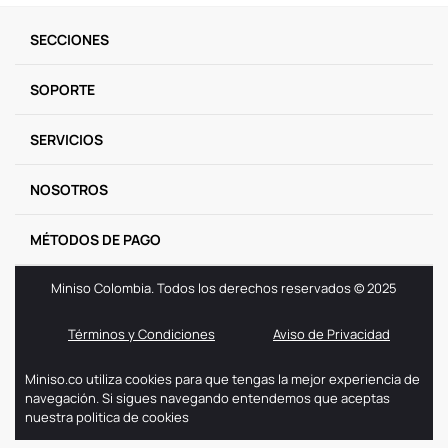
9
.
one piece
SECCIONES
10
.
llaveros
SOPORTE
SERVICIOS
NOSOTROS
MÉTODOS DE PAGO
Miniso Colombia. Todos los derechos reservados © 2025
Términos y Condiciones
Aviso de Privacidad
Miniso.co utiliza cookies para que tengas la mejor experiencia de
navegación. Si sigues navegando entendemos que aceptas
nuestra politica de cookies