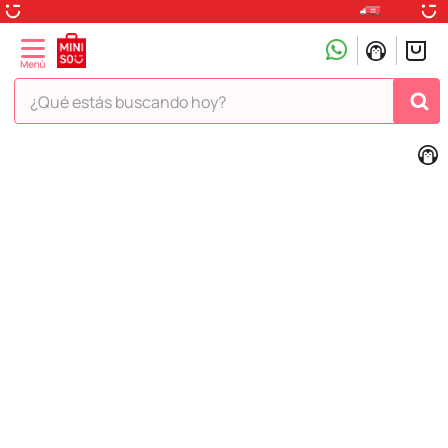
¿Qué estás buscando hoy?
TÉRMINOS MÁS BUSCADOS
1
.
peluche
2
.
hello kitty
3
.
snoopy
4
.
ositos cariñositos
5
.
termo
6
.
toy story
7
.
disney
8
.
termos