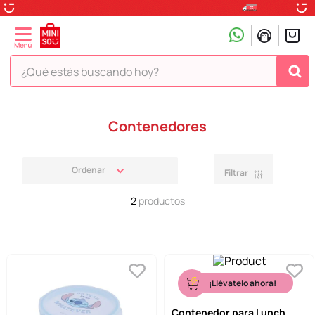
¿Qué estás buscando hoy?
TÉRMINOS MÁS BUSCADOS
Contenedores
1
.
peluche
2
.
hello kitty
Filtrar
3
.
snoopy
2
productos
4
.
ositos cariñositos
5
.
termo
6
.
toy story
7
.
disney
¡Llévatelo ahora!
8
.
termos
Contenedor para Lunch