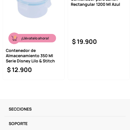
Rectangular 1200 Ml Azul
9
.
one piece
10
.
llaveros
¡Llévatelo ahora!
$
19
.
900
Contenedor de
Almacenamiento 350 Ml
Serie Disney Lilo & Stitch
$
12
.
900
SECCIONES
SOPORTE