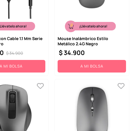
¡Llévatelo ahora!
¡Llévatelo ahora!
on Cable 1.1 Mm Serie
Mouse Inalámbrico Estilo
ro
Metálico 2.4G Negro
0
$
34
.
900
$
34
.
900
A MI BOLSA
A MI BOLSA