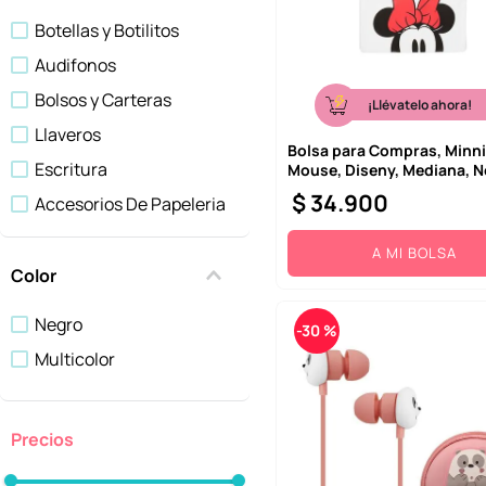
10
.
one piece
Botellas y Botilitos
Audifonos
Bolsos y Carteras
¡Llévatelo ahora!
Llaveros
Bolsa para Compras, Minn
Escritura
Mouse, Diseny, Mediana, 
$
34
.
900
Accesorios De Papeleria
Computo
A MI BOLSA
Cocina
Color
Agendas y Cuadernos
Negro
-
30 %
Gadgets
Multicolor