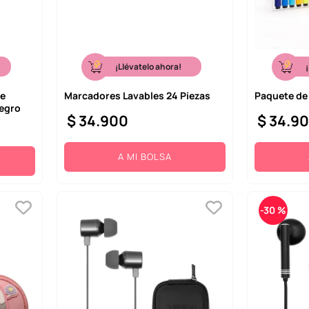
¡Llévatelo ahora!
ie
Marcadores Lavables 24 Piezas
Paquete de
Negro
$
34
.
900
$
34
.
9
A MI BOLSA
-
30 %