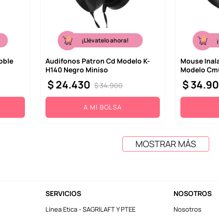
¡Llévatelo ahora!
oble
Audifonos Patron Cd Modelo K-
Mouse Inal
H140 Negro Miniso
Modelo Cm6
$
24
.
430
$
34
.
9
$
34
.
900
A MI BOLSA
MOSTRAR MÁS
SERVICIOS
NOSOTROS
Línea Etica - SAGRILAFT Y PTEE
Nosotros