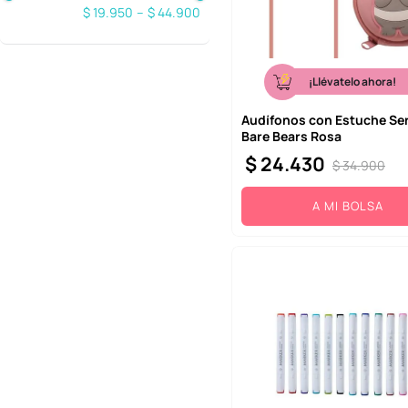
$ 19.950
–
$ 44.900
¡Llévatelo ahora!
Audífonos con Estuche Se
Bare Bears Rosa
$
24
.
430
$
34
.
900
A MI BOLSA