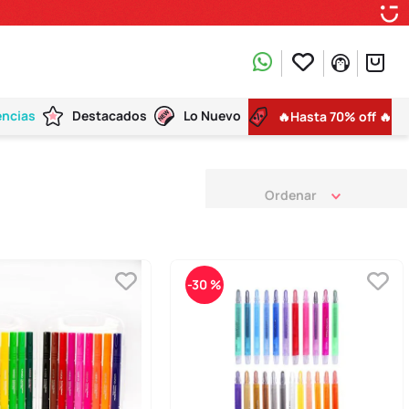
encias
Destacados
Lo Nuevo
🔥Hasta 70% off 🔥
-
30 %