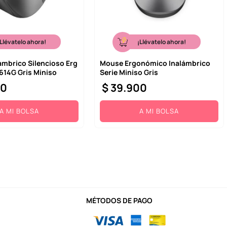
¡Llévatelo ahora!
¡Llévatelo ahora!
ambrico Silencioso Erg
Mouse Ergonómico Inalámbrico
14G Gris Miniso
Serie Miniso Gris
00
$
39
.
900
A MI BOLSA
A MI BOLSA
MÉTODOS DE PAGO