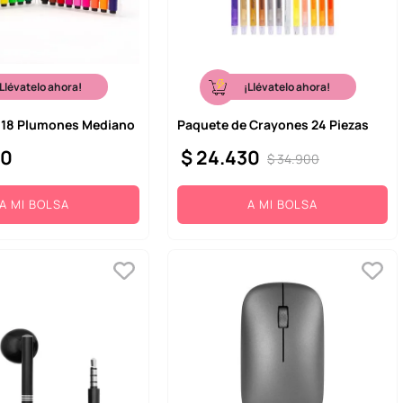
¡Llévatelo ahora!
¡Llévatelo ahora!
 18 Plumones Mediano
Paquete de Crayones 24 Piezas
00
$
24
.
430
$
34
.
900
A MI BOLSA
A MI BOLSA