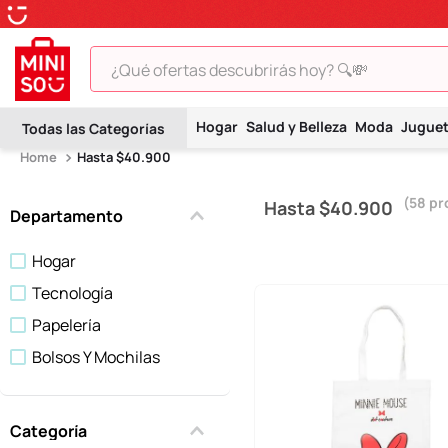
¿Qué ofertas descubrirás hoy? 🔍💸
TÉRMINOS MÁS BUSCADOS
Hogar
Salud y Belleza
Moda
Jugue
1
.
peluche
Hasta $40.900
2
.
hello kitty
58
pr
Hasta $40.900
3
.
snoopy
Departamento
4
.
ositos cariñositos
Hogar
5
.
termo
Tecnología
6
.
disney
Papelería
7
.
termos
Bolsos Y Mochilas
8
.
toy story
9
.
llaveros
Categoría