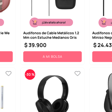
¡Llévatelo ahora!
rie We
Audífonos de Cable Metálicos 1.2
Audífonos c
Mm con Estuche Medianos Gris
Miniso Neg
$
39
.
900
$
24
.
43
A MI BOLSA
-
30 %