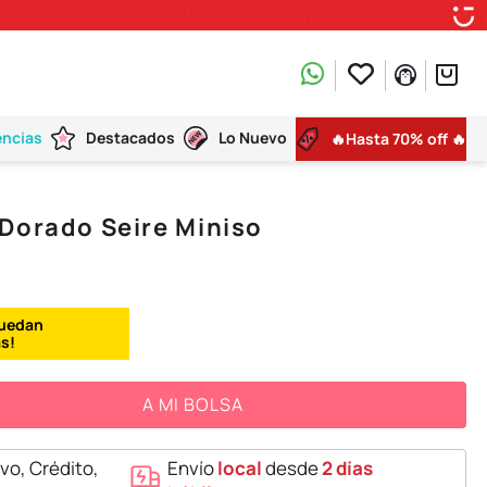
encias
Destacados
Lo Nuevo
🔥Hasta 70% off 🔥
Dorado Seire Miniso
A MI BOLSA
vo, Crédito,
Envío
local
desde
2 días