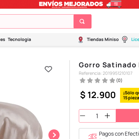
tes
Tecnología
Tiendas Miniso
Lic
Gorro Satinado 
Referencia
:
2019951210107
(
0
)
$
12
.
900
15
Pagos con Efecti