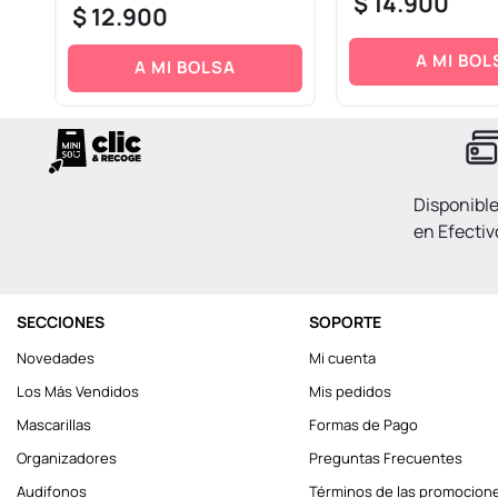
$
14
.
900
$
12
.
900
A MI BOL
A MI BOLSA
Disponibl
en Efectiv
SECCIONES
SOPORTE
Novedades
Mi cuenta
Los Más Vendidos
Mis pedidos
Mascarillas
Formas de Pago
Organizadores
Preguntas Frecuentes
Audifonos
Términos de las promocion