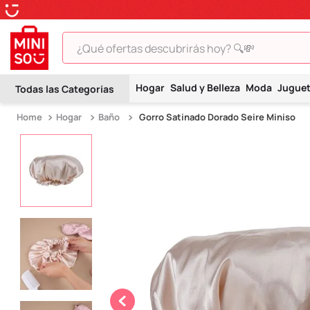
¿Qué ofertas descubrirás hoy? 🔍💸
TÉRMINOS MÁS BUSCADOS
Hogar
Salud y Belleza
Moda
Jugue
1
.
peluche
Hogar
Baño
Gorro Satinado Dorado Seire Miniso
2
.
hello kitty
3
.
snoopy
4
.
ositos cariñositos
5
.
termo
6
.
disney
7
.
termos
8
.
toy story
9
.
llaveros