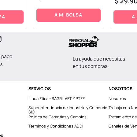
$
29
.
9
A MI BOLSA
SA
A
e pago
La ayuda que necesitas
o.
en tus compras.
SERVICIOS
NOSOTROS
Línea Etica - SAGRILAFT Y PTEE
Nosotros
Superintendencia de Industria y Comercio
Trabaja con No
SIC
Política de Garantías y Cambios
Tratamiento de
Términos y Condiciones ADDI
Canales de Vent
es