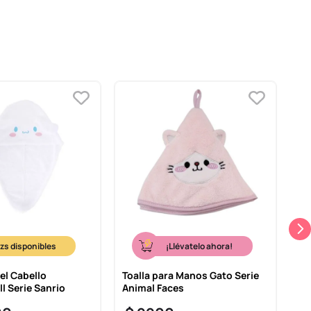
¡Llévatelo ahora!
 el Cabello
Toalla para Manos Gato Serie
To
l Serie Sanrio
Animal Faces
Ga