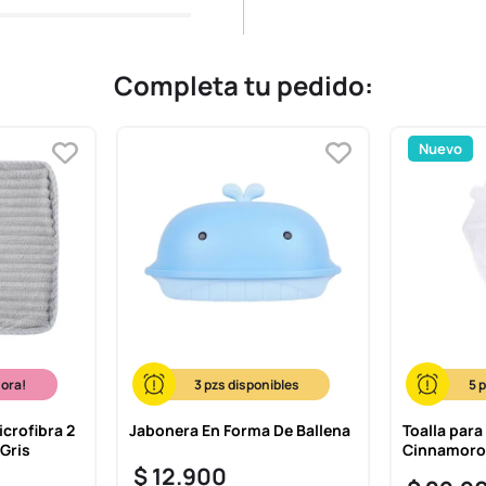
Completa tu pedido:
Nuevo
hora!
3
5
icrofibra 2
Jabonera En Forma De Ballena
Toalla para
 Gris
Cinnamorol
$
12
.
900