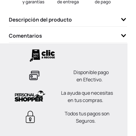
9
.
llaveros
10
.
one piece
Descripción del producto
Comentarios
Disponible pago
en Efectivo.
La ayuda que necesitas
en tus compras.
Todos tus pagos son
Seguros.