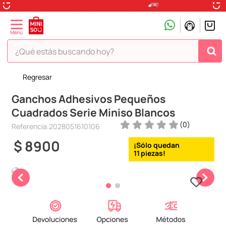
¿Qué estás buscando hoy?
Regresar
TÉRMINOS MÁS BUSCADOS
Ganchos Adhesivos Pequeños
1
.
peluche
Cuadrados Serie Miniso Blancos
2
.
hello kitty
(
0
)
Referencia
:
2028051610106
3
.
snoopy
$
8900
4
.
ositos cariñositos
11
5
.
termo
6
.
disney
7
.
termos
8
.
toy story