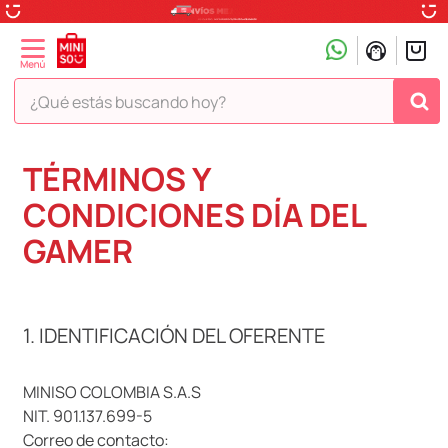
¿Qué estás buscando hoy?
TÉRMINOS MÁS BUSCADOS
TÉRMINOS Y
1
.
peluche
CONDICIONES DÍA DEL
2
.
hello kitty
GAMER
3
.
snoopy
4
.
ositos cariñositos
1. IDENTIFICACIÓN DEL OFERENTE
5
.
termo
6
.
disney
MINISO COLOMBIA S.A.S
7
.
toy story
NIT. 901.137.699-5
8
.
termos
Correo de contacto: