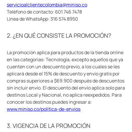
servicioalclientecolombia@miniso.co
9
.
one piece
Teléfono de contacto: 601 746 7478
10
.
league of legends
Línea de WhatsApp: 316 574 8950
2. ¿EN QUÉ CONSISTE LA PROMOCIÓN?
La promoción aplica para productos de la tienda online
en las categorias: Tecnología, excepto aquellos que ya
cuenten con un descuento previo, a los cuales se les
aplicará desde el 15% de descuento y envío gratis por
compras superiores a $69.900 después de descuentos
sin incluir envío. El descuento del envío aplica solo para
destinos Local y Nacional, no aplica reexpedidos. Para
conocer los destinos puedes ingresar a:
www.miniso.co/politica-de-envios
3. VIGENCIA DE LA PROMOCIÓN