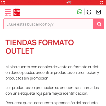
¿Qué estás buscando hoy?
TÉRMINOS MÁS BUSCADOS
TIENDAS FORMATO
1
.
peluche
OUTLET
2
.
hello kitty
3
.
snoopy
Miniso cuenta con canales de venta en formato outlet
4
.
ositos cariñositos
en donde puedes encontrar productos en promoción y
productos sin promoción.
5
.
termo
6
.
toy story
Los productos en promoción se encuentran marcados
con una etiqueta roja para mayor identificación.
7
.
disney
Recuerda que el descuento o promoción del producto
8
.
termos