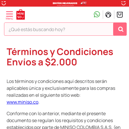
¿Qué estás buscando hoy?
TÉRMINOS MÁS BUSCADOS
Términos y Condiciones
1
.
peluche
Envíos a $2.000
2
.
hello kitty
3
.
snoopy
Los términos y condiciones aquí descritos serán
4
.
ositos cariñositos
aplicables única y exclusivamente para las compras
realizadas en el siguiente sitio web:
5
.
termo
www.miniso.co
.
6
.
toy story
Conforme con lo anterior, mediante el presente
7
.
disney
documento se regulan los requisitos y condiciones
8
.
termos
establecidos por parte de MINISO COLOMBIA S.A.S. (en