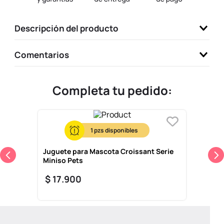
9
.
llaveros
Descripción del producto
10
.
one piece
Comentarios
Completa tu pedido:
1
Juguete para Mascota Croissant Serie
Miniso Pets
$
17
.
900