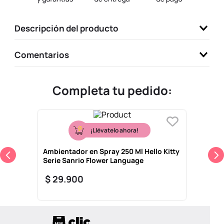
9
.
one piece
Descripción del producto
10
.
llaveros
Comentarios
Completa tu pedido:
¡Llévatelo ahora!
Ambientador en Spray 250 Ml Hello Kitty
Serie Sanrio Flower Language
$
29
.
900