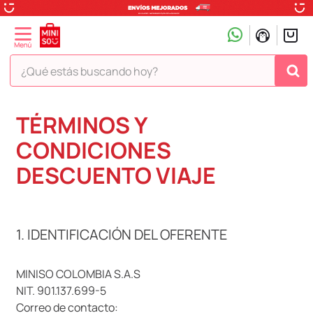
¿Qué estás buscando hoy?
TÉRMINOS MÁS BUSCADOS
TÉRMINOS Y
1
.
peluche
CONDICIONES
2
.
hello kitty
DESCUENTO VIAJE
3
.
snoopy
4
.
ositos cariñositos
1. IDENTIFICACIÓN DEL OFERENTE
5
.
termo
6
.
disney
MINISO COLOMBIA S.A.S
7
.
termos
NIT. 901.137.699-5
8
.
toy story
Correo de contacto: