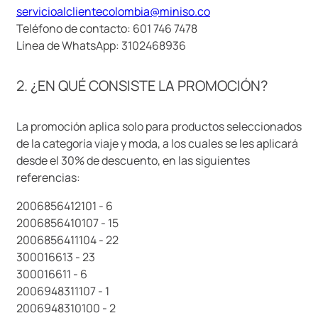
servicioalclientecolombia@miniso.co
9
.
llaveros
Teléfono de contacto: 601 746 7478
10
.
one piece
Línea de WhatsApp: 3102468936
2. ¿EN QUÉ CONSISTE LA PROMOCIÓN?
La promoción aplica solo para productos seleccionados
de la categoría viaje y moda, a los cuales se les aplicará
desde el 30% de descuento, en las siguientes
referencias:
2006856412101 - 6
2006856410107 - 15
2006856411104 - 22
300016613 - 23
300016611 - 6
2006948311107 - 1
2006948310100 - 2