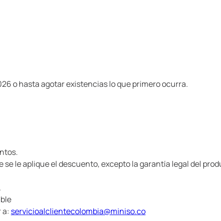
2026 o hasta agotar existencias lo que primero ocurra.
ntos.
e se le aplique el descuento, excepto la garantía legal del pro
.
ible
r a:
servicioalclientecolombia@miniso.co