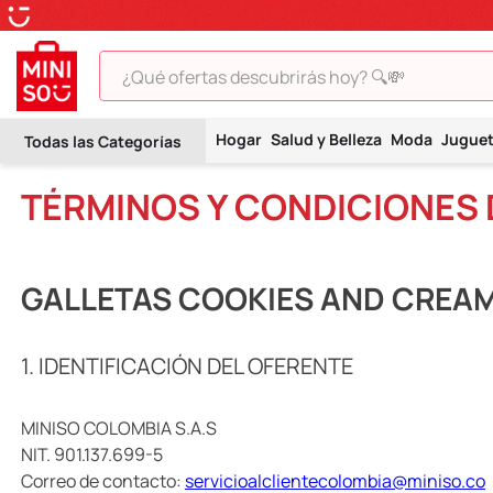
¿Qué ofertas descubrirás hoy? 🔍💸
TÉRMINOS MÁS BUSCADOS
Hogar
Salud y Belleza
Moda
Jugue
1
.
peluche
TÉRMINOS Y CONDICIONES
2
.
hello kitty
3
.
snoopy
4
.
ositos cariñositos
GALLETAS COOKIES AND CREA
5
.
termo
6
.
toy story
1. IDENTIFICACIÓN DEL OFERENTE
7
.
disney
MINISO COLOMBIA S.A.S
8
.
termos
NIT. 901.137.699-5
9
.
one piece
Correo de contacto:
servicioalclientecolombia@miniso.co