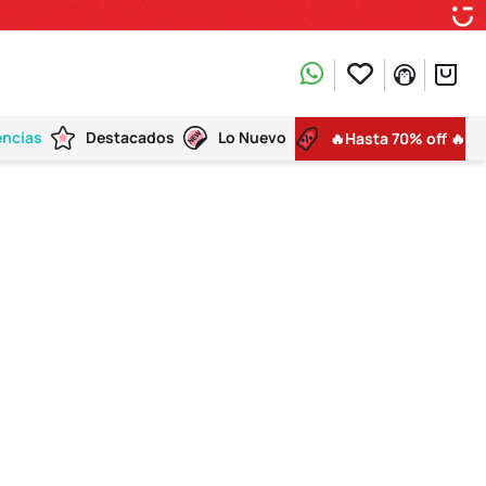
encias
Destacados
Lo Nuevo
🔥Hasta 70% off 🔥