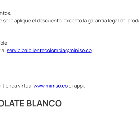
ntos.
e se le aplique el descuento, excepto la garantía legal del pro
.
ible
r a:
servicioalclientecolombia@miniso.co
 tienda virtual
www.miniso.co
o rappi.
COLATE BLANCO