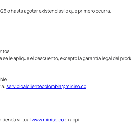
2026 o hasta agotar existencias lo que primero ocurra.
ntos.
e se le aplique el descuento, excepto la garantía legal del pro
.
ible
r a:
servicioalclientecolombia@miniso.co
 tienda virtual
www.miniso.co
o rappi.