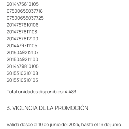
2014475610105
07500655037718
07500655037725
2014757610106
2014757611103
2014757612100
2014479711105
2015049212107
2015049211100
2014479810105
2015310210108
2015310310105
Total unidades disponibles: 4.483
3. VIGENCIA DE LA PROMOCIÓN
Válida desde el 10 de junio del 2024, hasta el 16 de junio