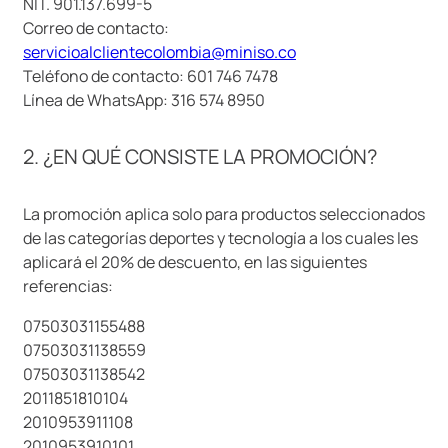
NIT. 901.137.699-5
9
.
llaveros
Correo de contacto:
servicioalclientecolombia@miniso.co
10
.
one piece
Teléfono de contacto: 601 746 7478
Línea de WhatsApp: 316 574 8950
2. ¿EN QUÉ CONSISTE LA PROMOCIÓN?
La promoción aplica solo para productos seleccionados
de las categorías deportes y tecnología a los cuales les
aplicará el 20% de descuento, en las siguientes
referencias:
07503031155488
07503031138559
07503031138542
2011851810104
2010953911108
2010953910101