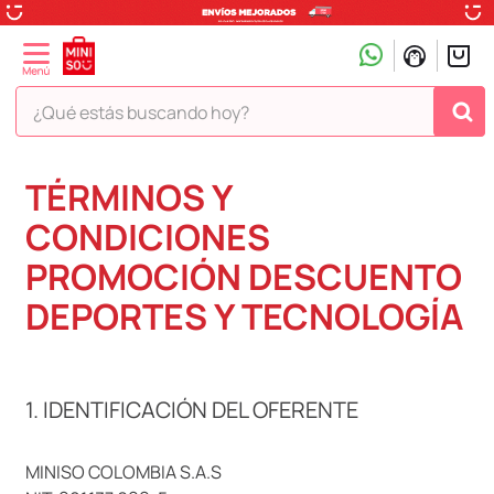
¿Qué estás buscando hoy?
TÉRMINOS MÁS BUSCADOS
TÉRMINOS Y
1
.
peluche
CONDICIONES
2
.
hello kitty
PROMOCIÓN DESCUENTO
3
.
snoopy
DEPORTES Y TECNOLOGÍA
4
.
ositos cariñositos
5
.
termo
6
.
disney
1. IDENTIFICACIÓN DEL OFERENTE
7
.
termos
MINISO COLOMBIA S.A.S
8
.
toy story