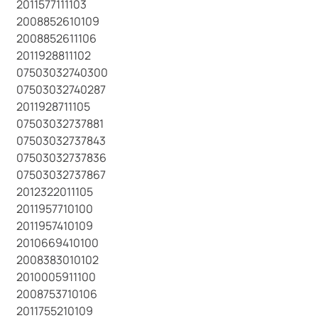
2011577111103
2008852610109
2008852611106
2011928811102
07503032740300
07503032740287
2011928711105
07503032737881
07503032737843
07503032737836
07503032737867
2012322011105
2011957710100
2011957410109
2010669410100
2008383010102
2010005911100
2008753710106
2011755210109