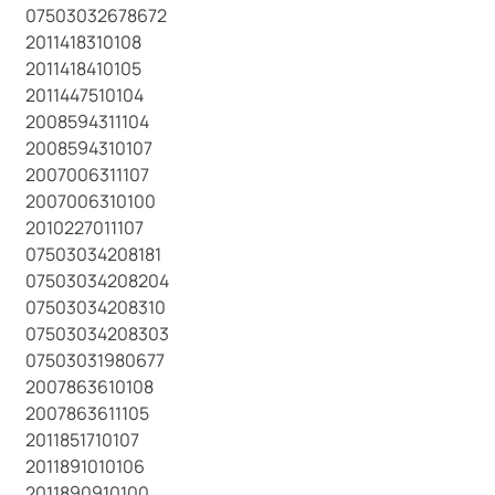
07503032678672
2011418310108
2011418410105
2011447510104
2008594311104
2008594310107
2007006311107
2007006310100
2010227011107
07503034208181
07503034208204
07503034208310
07503034208303
07503031980677
2007863610108
2007863611105
2011851710107
2011891010106
2011890910100