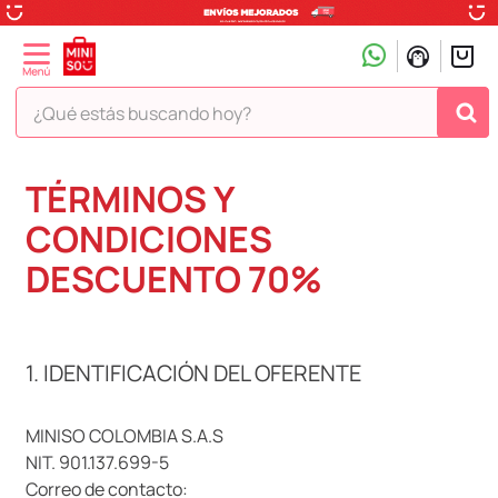
¿Qué estás buscando hoy?
TÉRMINOS MÁS BUSCADOS
TÉRMINOS Y
1
.
peluche
CONDICIONES
2
.
hello kitty
DESCUENTO 70%
3
.
snoopy
4
.
ositos cariñositos
1. IDENTIFICACIÓN DEL OFERENTE
5
.
termo
6
.
disney
MINISO COLOMBIA S.A.S
7
.
termos
NIT. 901.137.699-5
8
.
toy story
Correo de contacto: