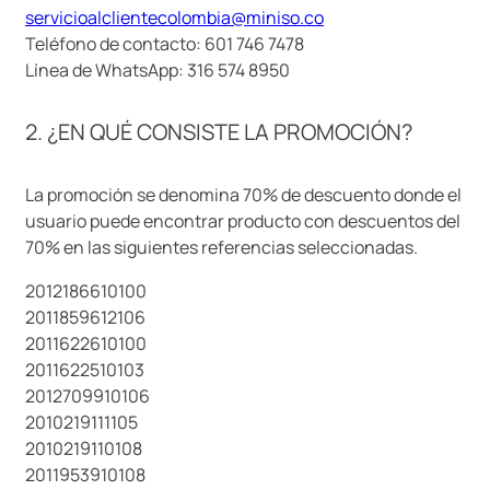
servicioalclientecolombia@miniso.co
9
.
llaveros
Teléfono de contacto: 601 746 7478
10
.
one piece
Línea de WhatsApp: 316 574 8950
2. ¿EN QUÉ CONSISTE LA PROMOCIÓN?
La promoción se denomina 70% de descuento donde el
usuario puede encontrar producto con descuentos del
70% en las siguientes referencias seleccionadas.
2012186610100
2011859612106
2011622610100
2011622510103
2012709910106
2010219111105
2010219110108
2011953910108