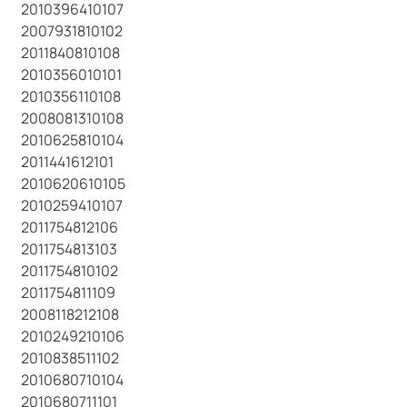
2010396410107
2007931810102
2011840810108
2010356010101
2010356110108
2008081310108
2010625810104
2011441612101
2010620610105
2010259410107
2011754812106
2011754813103
2011754810102
2011754811109
2008118212108
2010249210106
2010838511102
2010680710104
2010680711101