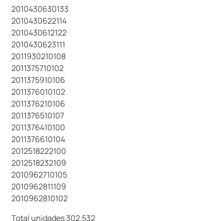
2010430630133
2010430622114
2010430612122
2010430623111
2011930210108
2011375710102
2011375910106
2011376010102
2011376210106
2011376510107
2011376410100
2011376610104
2012518222100
2012518232109
2010962710105
2010962811109
2010962810102
Total unidades 302.532