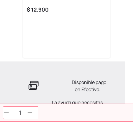
$
12
.
900
Disponible pago
en Efectivo.
La ayuda que necesitas
en tus compras.
Todos tus pagos son
Seguros.