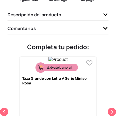
9
.
llaveros
Descripción del producto
10
.
one piece
Comentarios
Completa tu pedido:
¡Llévatelo ahora!
Taza Grande con Letra A Serie Miniso
Rosa