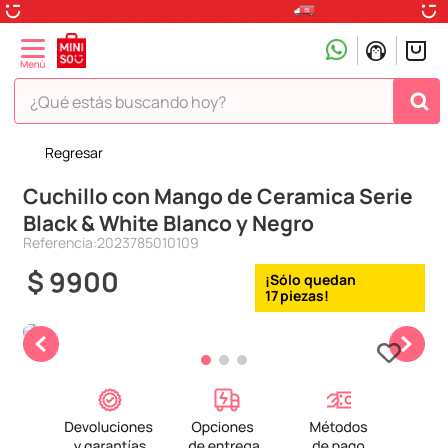
¿Qué estás buscando hoy?
Regresar
TÉRMINOS MÁS BUSCADOS
Cuchillo con Mango de Ceramica Serie
1
.
peluche
Black & White Blanco y Negro
2
.
hello kitty
Referencia
:
2023785010109
3
.
snoopy
$
9900
17
4
.
ositos cariñositos
5
.
termo
6
.
disney
7
.
termos
8
.
toy story