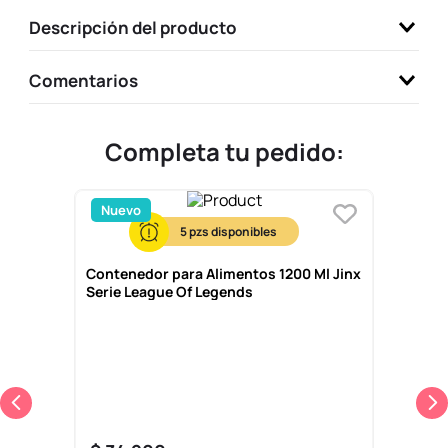
9
.
one piece
Descripción del producto
10
.
llaveros
Comentarios
Completa tu pedido:
Nuevo
5
Contenedor para Alimentos 1200 Ml Jinx
Serie League Of Legends