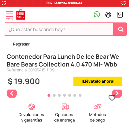
¿Qué estás buscando hoy?
Regresar
TÉRMINOS MÁS BUSCADOS
Contenedor Para Lunch De Ice Bear We
1
.
peluche
Bare Bears Collection 4.0 470 Ml- Wbb
2
.
hello kitty
Referencia
:
2010541511109
3
.
snoopy
$
19
.
900
¡Llévatelo ahora!
4
.
ositos cariñositos
5
.
termo
6
.
toy story
7
.
disney
8
.
termos