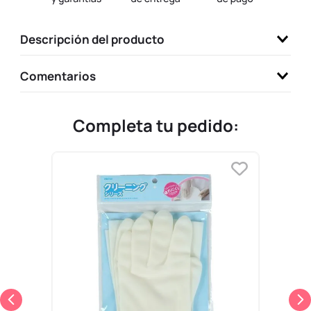
9
.
llaveros
Descripción del producto
10
.
one piece
Comentarios
Completa tu pedido: