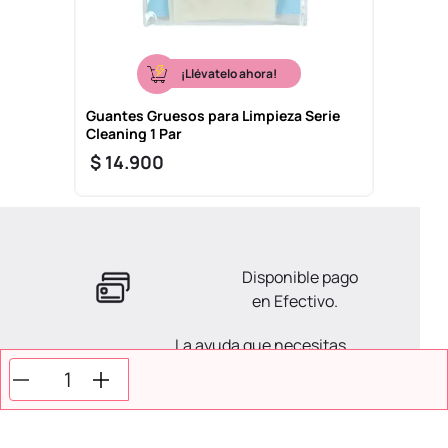
¡Llévatelo ahora!
Guantes Gruesos para Limpieza Serie
Cleaning 1 Par
$
14
.
900
Disponible pago
en Efectivo.
La ayuda que necesitas
en tus compras.
Todos tus pagos son
Seguros.