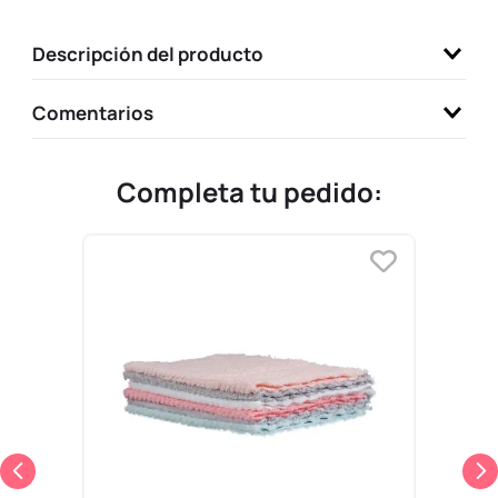
9
.
llaveros
Descripción del producto
10
.
one piece
Comentarios
Completa tu pedido: