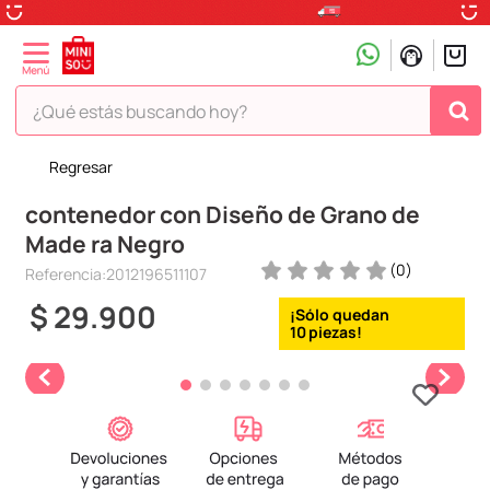
¿Qué estás buscando hoy?
Regresar
TÉRMINOS MÁS BUSCADOS
contenedor con Diseño de Grano de
1
.
peluche
Made ra Negro
2
.
hello kitty
(
0
)
Referencia
:
2012196511107
3
.
snoopy
$
29
.
900
4
.
ositos cariñositos
10
5
.
termo
6
.
disney
7
.
termos
8
.
toy story