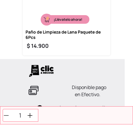
¡Llévatelo ahora!
Paño de Limpieza de Lana Paquete de
6Pcs
$
14
.
900
Disponible pago
en Efectivo.
La ayuda que necesitas
en tus compras.
Todos tus pagos son