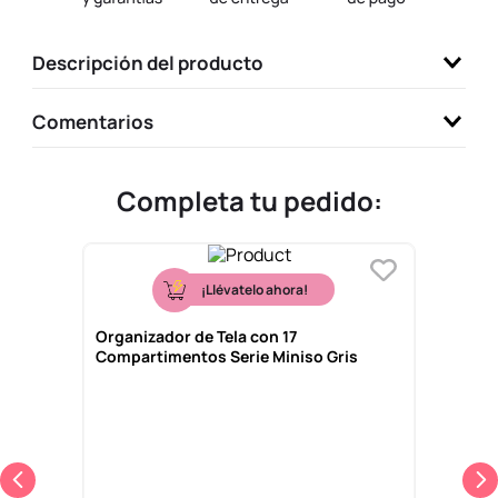
9
.
llaveros
Descripción del producto
10
.
one piece
Comentarios
Completa tu pedido:
¡Llévatelo ahora!
Organizador de Tela con 17
Compartimentos Serie Miniso Gris