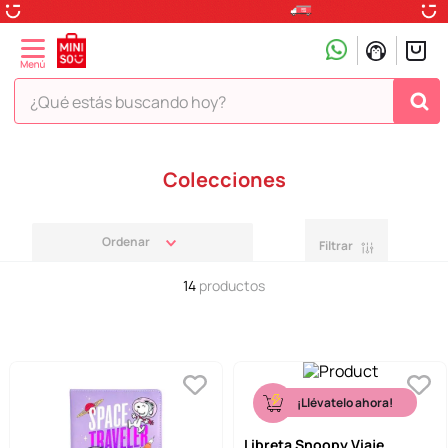
¿Qué estás buscando hoy?
TÉRMINOS MÁS BUSCADOS
Colecciones
1
.
peluche
2
.
hello kitty
Filtrar
3
.
snoopy
14
productos
4
.
ositos cariñositos
5
.
termo
6
.
disney
7
.
termos
¡Llévatelo ahora!
8
.
toy story
Libreta Snoopy Viaje