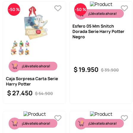
-
50 %
-
50 %
¡Llévatelo ahora!
Esfero 05 Mm Snitch
Dorada Serie Harry Potter
Negro
¡Llévatelo ahora!
$
19
.
950
$
39
.
900
Caja Sorpresa Carta Serie
Harry Potter
$
27
.
450
$
54
.
900
¡Llévatelo ahora!
¡Llévatelo ahora!