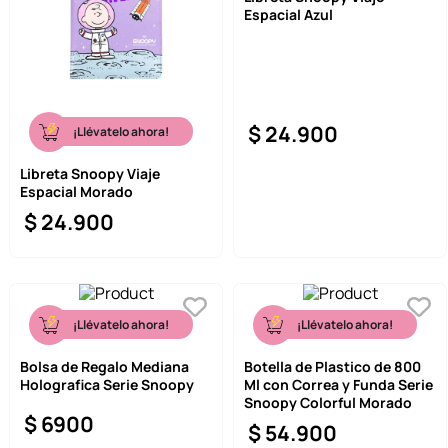
Espacial Azul
9
.
llaveros
10
.
one piece
$
24
.
900
¡Llévatelo ahora!
Libreta Snoopy Viaje
Espacial Morado
$
24
.
900
¡Llévatelo ahora!
¡Llévatelo ahora!
Bolsa de Regalo Mediana
Botella de Plastico de 800
Holografica Serie Snoopy
Ml con Correa y Funda Serie
Snoopy Colorful Morado
$
6900
$
54
.
900