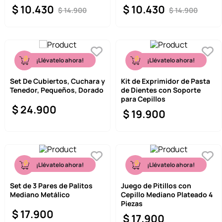
$
10
.
430
$
10
.
430
$
14
.
900
$
14
.
900
¡Llévatelo ahora!
¡Llévatelo ahora!
Set De Cubiertos, Cuchara y
Kit de Exprimidor de Pasta
Tenedor, Pequeños, Dorado
de Dientes con Soporte
para Cepillos
$
24
.
900
$
19
.
900
¡Llévatelo ahora!
¡Llévatelo ahora!
Set de 3 Pares de Palitos
Juego de Pitillos con
Mediano Metálico
Cepillo Mediano Plateado 4
Piezas
$
17
.
900
$
17
.
900