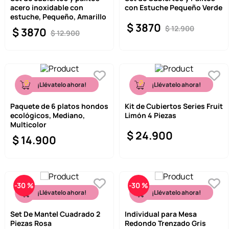
acero inoxidable con
con Estuche Pequeño Verde
9
.
one piece
estuche, Pequeño, Amarillo
$
3870
$
12
.
900
$
3870
10
.
league of legends
$
12
.
900
¡Llévatelo ahora!
¡Llévatelo ahora!
Paquete de 6 platos hondos
Kit de Cubiertos Series Fruit
ecológicos, Mediano,
Limón 4 Piezas
Multicolor
$
24
.
900
$
14
.
900
-
30 %
-
30 %
¡Llévatelo ahora!
¡Llévatelo ahora!
Set De Mantel Cuadrado 2
Individual para Mesa
Piezas Rosa
Redondo Trenzado Gris