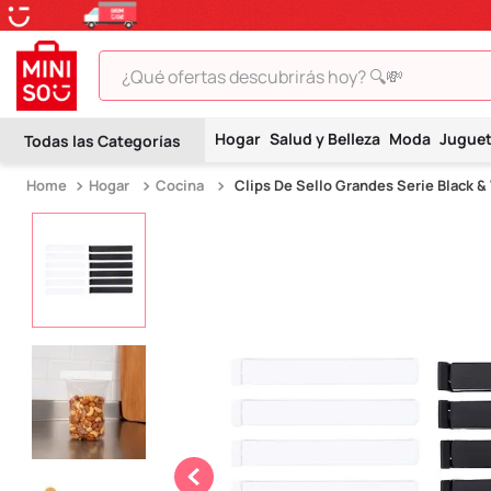
¿Qué ofertas descubrirás hoy? 🔍💸
TÉRMINOS MÁS BUSCADOS
1
.
peluche
Hogar
Salud y Belleza
Moda
Jugue
2
.
hello kitty
Hogar
Cocina
Clips De Sello Grandes Serie Black &
3
.
snoopy
4
.
ositos cariñositos
5
.
termo
6
.
disney
7
.
toy story
8
.
termos
9
.
one piece
10
.
league of legends