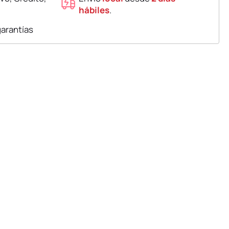
hábiles
.
garantías