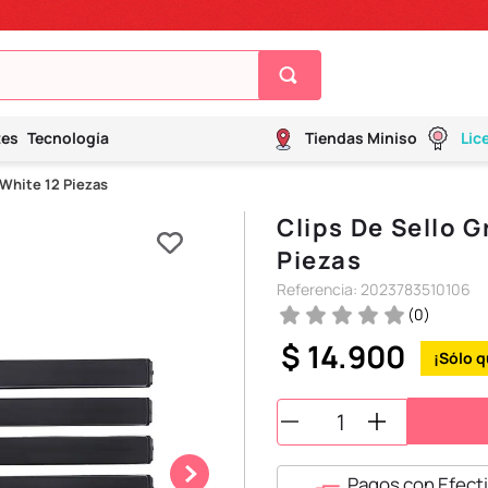
tes
Tecnología
Tiendas Miniso
Lic
 White 12 Piezas
Clips De Sello G
Piezas
Referencia
:
2023783510106
(
0
)
$
14
.
900
Pagos con Efecti