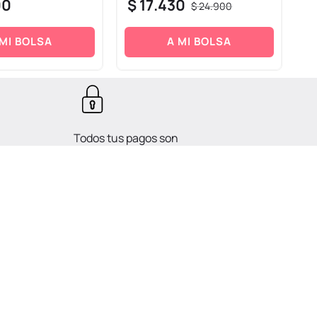
00
$
17
.
430
$
24
.
900
$
 MI BOLSA
A MI BOLSA
Todos tus pagos son
Seguros.
MÉTODOS DE PAGO
sotros
 Datos Personales
a Oficial