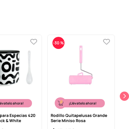
-
30 %
lévatelo ahora!
¡Llévatelo ahora!
 para Especias 420
Rodillo Quitapelusas Grande
Co
ack & White
Serie Miniso Rosa
13
Gr