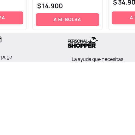
$
34
.
9
$
14
.
900
SA
A
A MI BOLSA
e pago
La ayuda que necesitas
o.
en tus compras.
SERVICIOS
NOSOTROS
Línea Etica - SAGRILAFT Y PTEE
Nosotros
Superintendencia de Industria y Comercio
Trabaja con No
SIC
Política de Garantías y Cambios
Tratamiento de
Términos y Condiciones ADDI
Canales de Vent
es