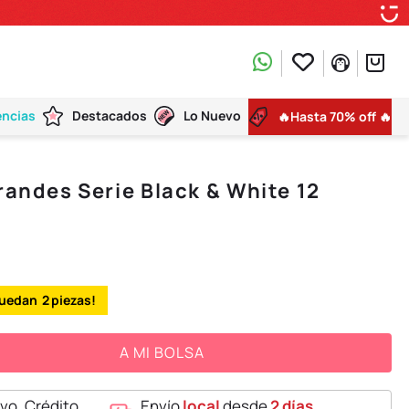
encias
Destacados
Lo Nuevo
🔥Hasta 70% off 🔥
randes Serie Black & White 12
2
A MI BOLSA
vo, Crédito,
Envío
local
desde
2 días