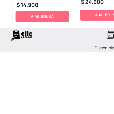
$
24
.
900
$
14
.
900
A MI BOL
A MI BOLSA
Disponibl
en Efectiv
SECCIONES
SOPORTE
Novedades
Mi cuenta
Los Más Vendidos
Mis pedidos
Mascarillas
Formas de Pago
Organizadores
Preguntas Frecuentes
Audifonos
Términos de las promocion