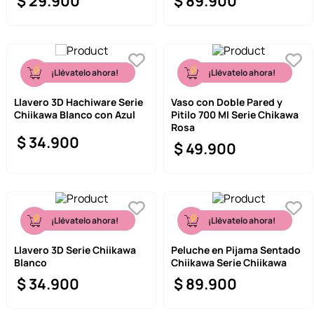
$
29
.
900
$
89
.
900
¡Llévatelo ahora!
¡Llévatelo ahora!
Llavero 3D Hachiware Serie
Vaso con Doble Pared y
Chiikawa Blanco con Azul
Pitilo 700 Ml Serie Chikawa
Rosa
$
34
.
900
$
49
.
900
¡Llévatelo ahora!
¡Llévatelo ahora!
Llavero 3D Serie Chiikawa
Peluche en Pijama Sentado
Blanco
Chiikawa Serie Chiikawa
$
34
.
900
$
89
.
900