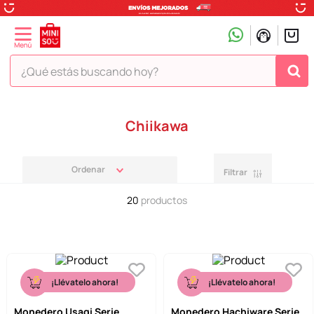
¿Qué estás buscando hoy?
TÉRMINOS MÁS BUSCADOS
Chiikawa
1
.
peluche
2
.
hello kitty
Filtrar
3
.
snoopy
20
productos
4
.
ositos cariñositos
5
.
termo
6
.
disney
7
.
termos
¡Llévatelo ahora!
¡Llévatelo ahora!
8
.
toy story
Monedero Usagi Serie
Monedero Hachiware Serie