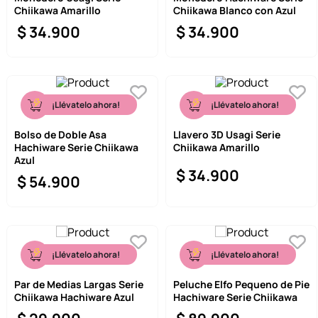
Chiikawa Amarillo
Chiikawa Blanco con Azul
9
.
llaveros
$
34
.
900
$
34
.
900
10
.
one piece
¡Llévatelo ahora!
¡Llévatelo ahora!
Bolso de Doble Asa
Llavero 3D Usagi Serie
Hachiware Serie Chiikawa
Chiikawa Amarillo
Azul
$
34
.
900
$
54
.
900
¡Llévatelo ahora!
¡Llévatelo ahora!
Par de Medias Largas Serie
Peluche Elfo Pequeno de Pie
Chiikawa Hachiware Azul
Hachiware Serie Chiikawa