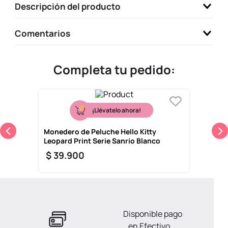
Descripción del producto
9
.
one piece
10
.
league of legends
Comentarios
Completa tu pedido:
¡Llévatelo ahora!
Monedero de Peluche Hello Kitty
Leopard Print Serie Sanrio Blanco
$
39
.
900
Disponible pago
en Efectivo.