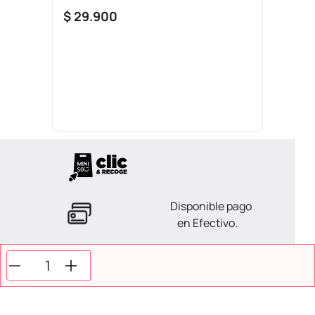
$
29
.
900
Disponible pago
en Efectivo.
La ayuda que necesitas
en tus compras.
Todos tus pagos son