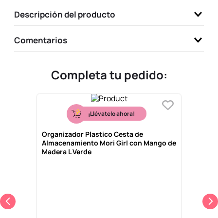
9
.
one piece
Descripción del producto
10
.
llaveros
Comentarios
Completa tu pedido:
¡Llévatelo ahora!
Organizador Plastico Cesta de
Almacenamiento Mori Girl con Mango de
Madera L Verde