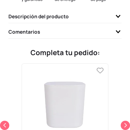
9
.
llaveros
Descripción del producto
10
.
one piece
Comentarios
Completa tu pedido: