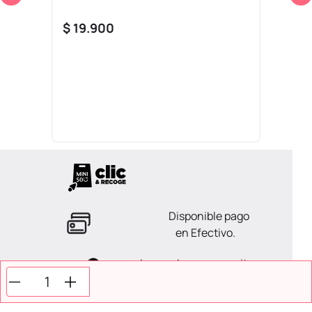
$
19
.
900
Disponible pago
en Efectivo.
La ayuda que necesitas
en tus compras.
Todos tus pagos son