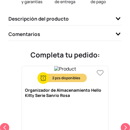
9
.
llaveros
10
.
one piece
Descripción del producto
Comentarios
Completa tu pedido:
2
Organizador de Almacenamiento Hello
Kitty Serie Sanrio Rosa