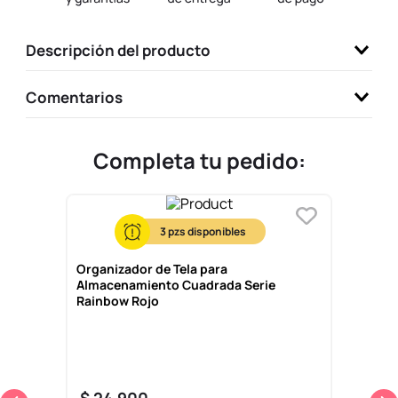
9
.
llaveros
Descripción del producto
10
.
one piece
Comentarios
Completa tu pedido:
3
Organizador de Tela para
Almacenamiento Cuadrada Serie
Rainbow Rojo