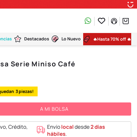
encias
Destacados
Lo Nuevo
🔥Hasta 70% off 🔥
isa Serie Miniso Café
3
A MI BOLSA
vo, Crédito,
Envío
local
desde
2 días
hábiles
.