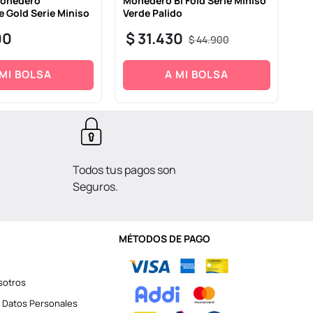
Monedero
Monedero Bi Fold Serie Miniso
Ta
Gold Serie Miniso
Verde Palido
Se
00
$
31
.
430
$
$
44
.
900
 MI BOLSA
A MI BOLSA
Todos tus pagos son
Seguros.
MÉTODOS DE PAGO
sotros
 Datos Personales