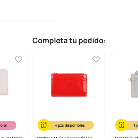
Completa tu pedido:
hora!
4
1