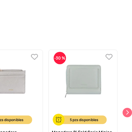
-
30 %
5