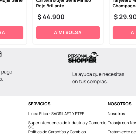
Mujer Serie
Cartera Mujer Serie Miniso
Tarjetero 
Rojo Brillante
Champagne 
$
44
.
900
$
29
.
9
SA
A MI BOLSA
A
e pago
La ayuda que necesitas
o.
en tus compras.
SERVICIOS
NOSOTROS
Línea Etica - SAGRILAFT Y PTEE
Nosotros
Superintendencia de Industria y Comercio
Trabaja con No
SIC
Política de Garantías y Cambios
Tratamiento de