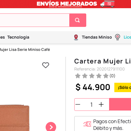
tes
Tecnología
Tiendas Miniso
Lic
ujer Lisa Serie Miniso Café
Cartera Mujer L
Referencia
:
2020127911100
(
0
)
$
44
.
900
Pagos con Efecti
Débito y más.