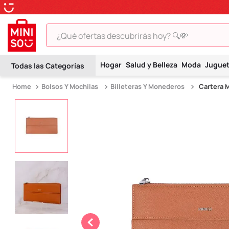
¿Qué ofertas descubrirás hoy? 🔍💸
TÉRMINOS MÁS BUSCADOS
Hogar
Salud y Belleza
Moda
Jugue
1
.
peluche
Bolsos Y Mochilas
Billeteras Y Monederos
Cartera M
2
.
hello kitty
3
.
snoopy
4
.
ositos cariñositos
5
.
termo
6
.
disney
7
.
termos
8
.
toy story
9
.
llaveros