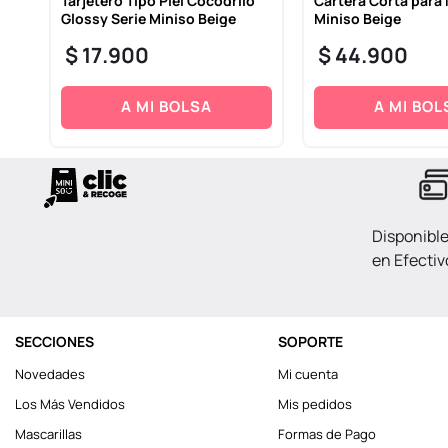
Tarjetero Tipo Piel Cocodrilo
Cartera Corta para 
Glossy Serie Miniso Beige
Miniso Beige
$
17
.
900
$
44
.
900
A MI BOLSA
A MI BOL
Disponibl
en Efectiv
SECCIONES
SOPORTE
Novedades
Mi cuenta
Los Más Vendidos
Mis pedidos
Mascarillas
Formas de Pago