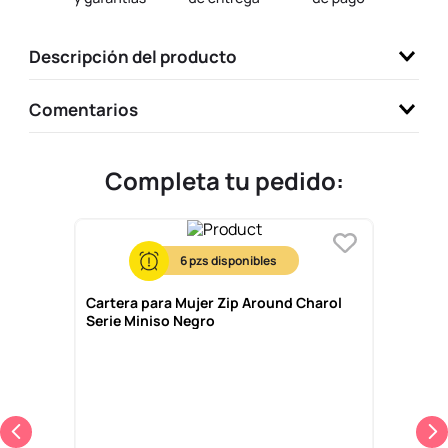
9
.
llaveros
Descripción del producto
10
.
one piece
Comentarios
Completa tu pedido:
6
Cartera para Mujer Zip Around Charol
Serie Miniso Negro