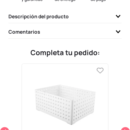
9
.
llaveros
Descripción del producto
10
.
one piece
Comentarios
Completa tu pedido: