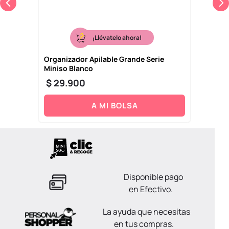
¡Llévatelo ahora!
Organizador Apilable Grande Serie
Miniso Blanco
$
29
.
900
A MI BOLSA
Disponible pago
en Efectivo.
La ayuda que necesitas
en tus compras.