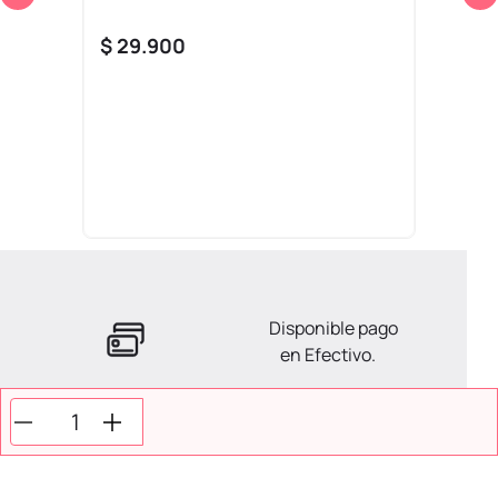
$
29
.
900
Disponible pago
en Efectivo.
La ayuda que necesitas
en tus compras.
Todos tus pagos son