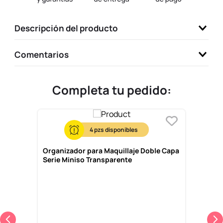
9
.
llaveros
Descripción del producto
10
.
one piece
Comentarios
Completa tu pedido:
4
Organizador para Maquillaje Doble Capa
Serie Miniso Transparente