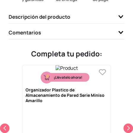
9
.
one piece
Descripción del producto
10
.
league of legends
Comentarios
Completa tu pedido:
¡Llévatelo ahora!
Organizador Plastico de
Almacenamiento de Pared Serie Miniso
Amarillo