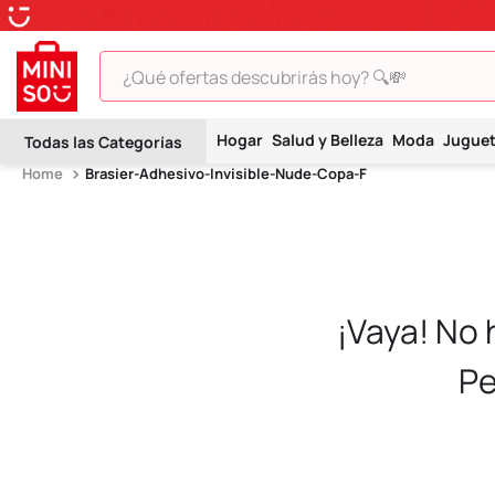
¿Qué ofertas descubrirás hoy? 🔍💸
TÉRMINOS MÁS BUSCADOS
Hogar
Salud y Belleza
Moda
Jugue
1
.
peluche
Brasier-Adhesivo-Invisible-Nude-Copa-F
2
.
hello kitty
3
.
snoopy
4
.
ositos cariñositos
5
.
termo
¡Vaya! No
6
.
disney
Pe
7
.
toy story
8
.
termos
9
.
one piece