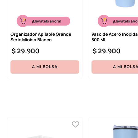
¡Llévatelo ahora!
¡Llévatelo aho
Organizador Apilable Grande
Vaso de Acero Inoxida
Serie Miniso Blanco
500 Ml
$
29
.
900
$
29
.
900
A MI BOLSA
A MI BOLS