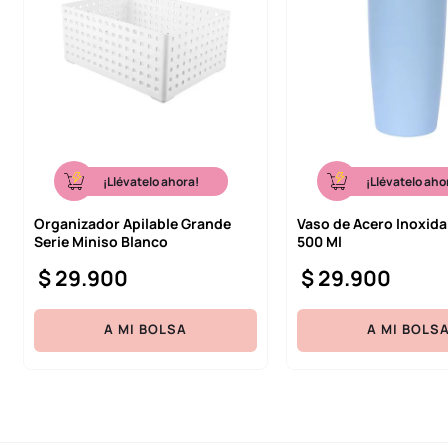
¡Llévatelo ahora!
¡Llévatelo aho
Organizador Apilable Grande
Vaso de Acero Inoxida
Serie Miniso Blanco
500 Ml
$
29
.
900
$
29
.
900
A MI BOLSA
A MI BOLS