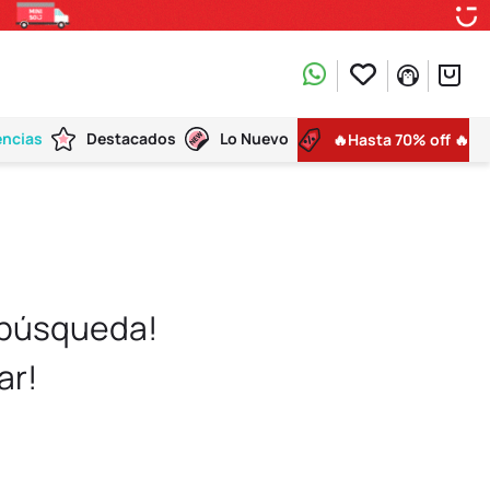
encias
Destacados
Lo Nuevo
🔥Hasta 70% off 🔥
 búsqueda!
ar!