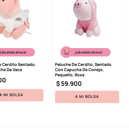
¡Llévatelo ahora!
¡Llévatelo ahora!
e Cerdito Sentado,
Peluche De Cerdito, Sentado
ha De Vaca
Con Capucha De Conejo,
Pequeño, Rosa
00
$
59
.
900
A MI BOLSA
A MI BOLSA