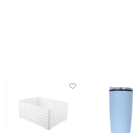
10
.
league of legends