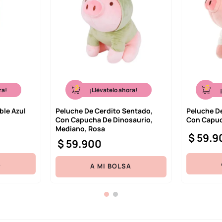
ra!
¡Llévatelo ahora!
ble Azul
Peluche De Cerdito Sentado,
Peluche D
Con Capucha De Dinosaurio,
Con Capuc
Mediano, Rosa
$
59
.
9
$
59
.
900
A
A MI BOLSA