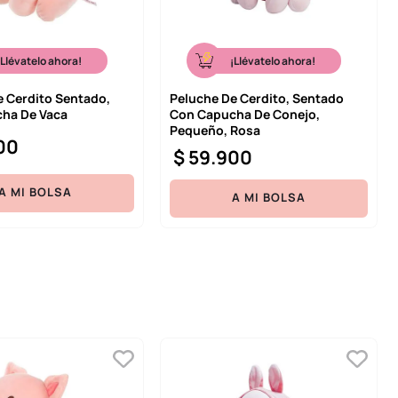
¡Llévatelo ahora!
¡Llévatelo ahora!
e Cerdito Sentado,
Peluche De Cerdito, Sentado
ha De Vaca
Con Capucha De Conejo,
Pequeño, Rosa
00
$
59
.
900
A MI BOLSA
A MI BOLSA