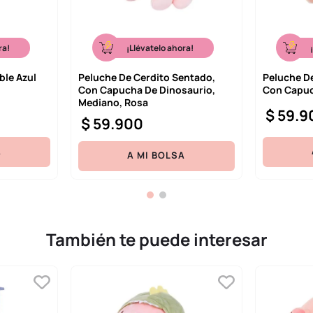
ra!
¡Llévatelo ahora!
ble Azul
Peluche De Cerdito Sentado,
Peluche D
Con Capucha De Dinosaurio,
Con Capuc
Mediano, Rosa
$
59
.
9
$
59
.
900
A
A MI BOLSA
También te puede interesar