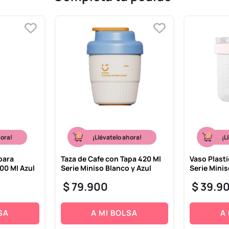
hora!
¡Llévatelo ahora!
¡L
para
Taza de Cafe con Tapa 420 Ml
Vaso Plast
00 Ml Azul
Serie Miniso Blanco y Azul
Serie Mini
$
79
.
900
$
39
.
9
SA
A MI BOLSA
A