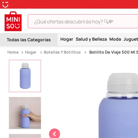
¿Qué ofertas descubrirás hoy? 🔍💸
TÉRMINOS MÁS BUSCADOS
Hogar
Salud y Belleza
Moda
Jugue
1
.
peluche
Hogar
Botellas Y Botilitos
Botilito De Viaje 500 Ml 
2
.
hello kitty
3
.
snoopy
4
.
ositos cariñositos
5
.
termo
6
.
disney
7
.
termos
8
.
toy story
9
.
llaveros