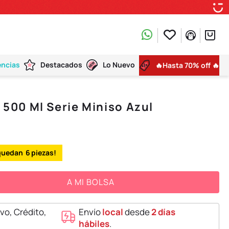
encias
Destacados
Lo Nuevo
🔥Hasta 70% off 🔥
e 500 Ml Serie Miniso Azul
6
A MI BOLSA
vo, Crédito,
Envío
local
desde
2 días
hábiles
.