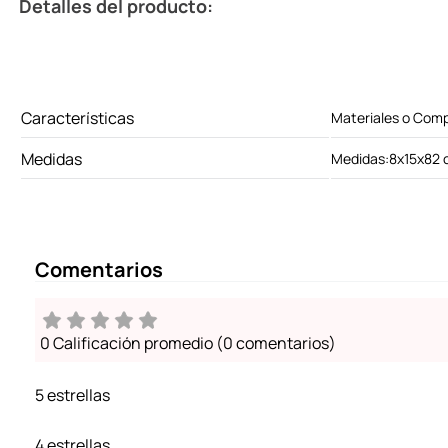
Detalles del producto:
Características
Materiales o Compo
Medidas
Medidas:8x15x82
Comentarios
0 Calificación promedio
(0 comentarios)
5 estrellas
4 estrellas