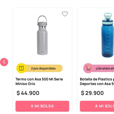
s
2
¡Llévatelo a
Termo con Asa 500 Ml Serie
Botella de Plastico 
Miniso Gris
Deportes con Asa 9
$
44
.
900
$
29
.
900
A MI BOLSA
A MI BOL