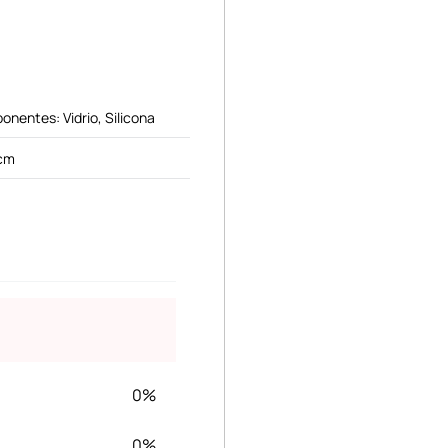
nentes: Vidrio, Silicona
 cm
0%
0%