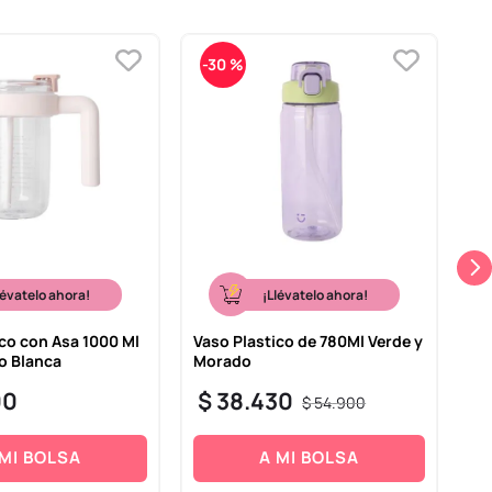
-
30 %
-
lévatelo ahora!
¡Llévatelo ahora!
ico con Asa 1000 Ml
Vaso Plastico de 780Ml Verde y
Va
so Blanca
Morado
de
Sa
00
$
38
.
430
$
54
.
900
$
 MI BOLSA
A MI BOLSA