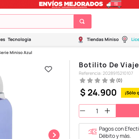
tes
Tecnología
Tiendas Miniso
Lic
Serie Miniso Azul
Botilito De Viaj
Referencia
:
2028915210107
(
0
)
$
24
.
900
Pagos con Efecti
Débito y más.