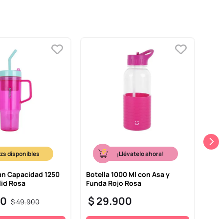
-
¡Llévatelo ahora!
an Capacidad 1250
Botella 1000 Ml con Asa y
Va
lid Rosa
Funda Rojo Rosa
73
30
$
29
.
900
$
$
49
.
900