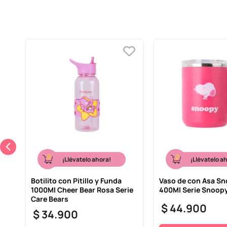
¡Llévatelo ahora!
¡Llévatelo a
Botilito con Pitillo y Funda
Vaso de con Asa S
1000Ml Cheer Bear Rosa Serie
400Ml Serie Snoop
Care Bears
$
44
.
900
$
34
.
900