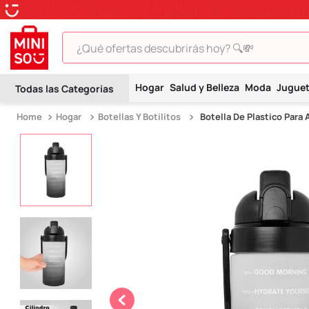
¿Qué ofertas descubrirás hoy? 🔍💸
TÉRMINOS MÁS BUSCADOS
Hogar
Salud y Belleza
Moda
Jugue
1
.
peluche
Hogar
Botellas Y Botilitos
Botella De Plastico Para
2
.
hello kitty
3
.
snoopy
4
.
ositos cariñositos
5
.
termo
6
.
toy story
7
.
disney
8
.
termos
9
.
one piece