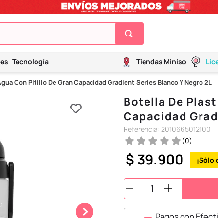
tes
Tecnología
Tiendas Miniso
Lic
 Agua Con Pitillo De Gran Capacidad Gradient Series Blanco Y Negro 2L
Botella De Plast
Capacidad Gradi
Referencia
:
2010665012100
(
0
)
$
39
.
900
Pagos con Efecti