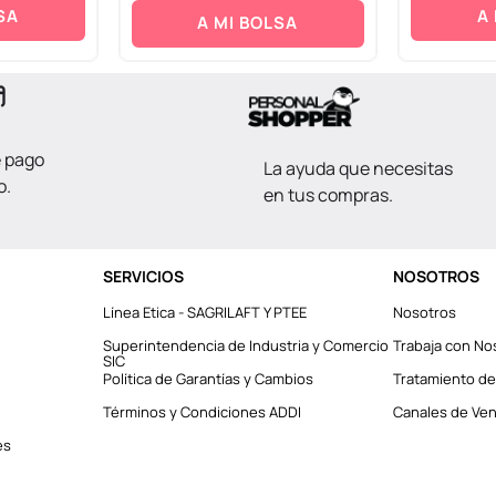
SA
A
A MI BOLSA
e pago
La ayuda que necesitas
o.
en tus compras.
SERVICIOS
NOSOTROS
Línea Etica - SAGRILAFT Y PTEE
Nosotros
Superintendencia de Industria y Comercio
Trabaja con No
SIC
Política de Garantías y Cambios
Tratamiento de
Términos y Condiciones ADDI
Canales de Vent
es