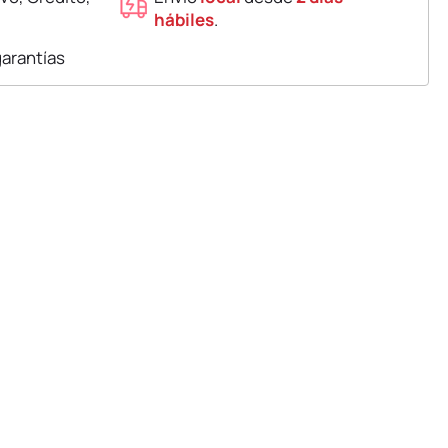
hábiles
.
garantías