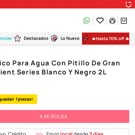
encias
Destacados
Lo Nuevo
🔥Hasta 70% off 🔥
ico Para Agua Con Pitillo De Gran
ent Series Blanco Y Negro 2L
1
A MI BOLSA
vo, Crédito,
Envío
local
desde
2 días