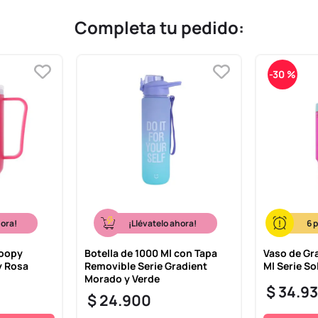
Completa tu pedido:
-
30 %
hora!
¡Llévatelo ahora!
6
noopy
Botella de 1000 Ml con Tapa
Vaso de Gr
y Rosa
Removible Serie Gradient
Ml Serie So
Morado y Verde
$
34
.
9
$
24
.
900