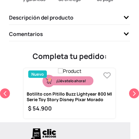
9
.
one piece
Descripción del producto
10
.
llaveros
Comentarios
Completa tu pedido:
Nuevo
¡Llévatelo ahora!
Botilito con Pitillo Buzz Lightyear 800 Ml
Serie Toy Story Disney Pixar Morado
$
54
.
900