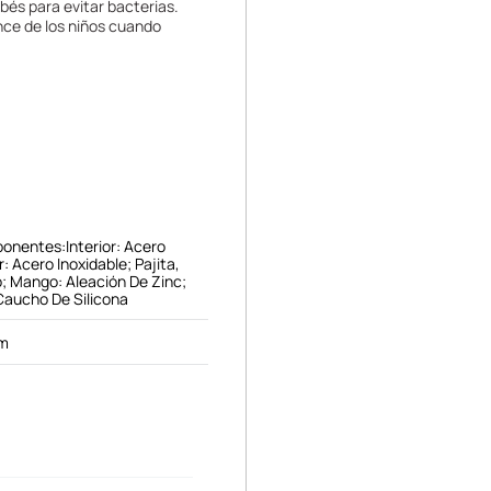
és para evitar bacterias.
nce de los niños cuando
onentes:Interior: Acero
r: Acero Inoxidable; Pajita,
o; Mango: Aleación De Zinc;
 Caucho De Silicona
cm