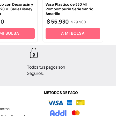
ico con Decoracin y
Vaso Plastico de 550 Ml
Va
20 Ml Serie Disney
Pompompurin Serie Sanrio
Ci
h
Amarillo
$
00
$
55
.
930
$
79
.
900
 MI BOLSA
A MI BOLSA
Todos tus pagos son
Seguros.
MÉTODOS DE PAGO
sotros