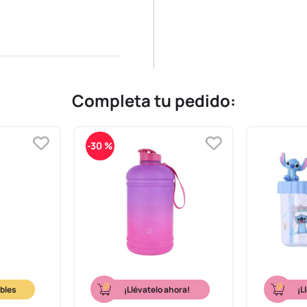
Completa tu pedido:
-
30 %
¡Llévatelo ahora!
¡L