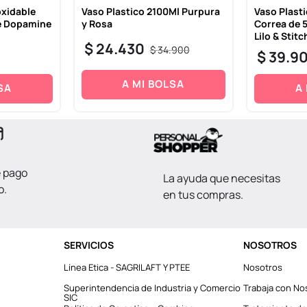
oxidable
Vaso Plastico 2100Ml Purpura
Vaso Plast
ie Dopamine
y Rosa
Correa de 5
Lilo & Stitc
$
24
.
430
$
34
.
900
$
39
.
9
A MI BOLSA
SA
A
e pago
La ayuda que necesitas
o.
en tus compras.
SERVICIOS
NOSOTROS
Línea Etica - SAGRILAFT Y PTEE
Nosotros
Superintendencia de Industria y Comercio
Trabaja con No
SIC