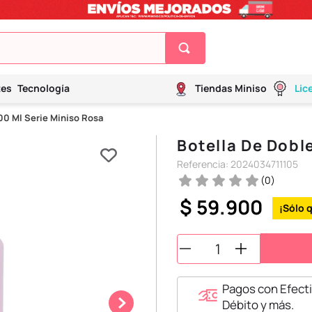
tes
Tecnología
Tiendas Miniso
Lic
00 Ml Serie Miniso Rosa
Botella De Dobl
Referencia
:
2024034711105
(
0
)
$
59
.
900
Pagos con Efecti
Débito y más.