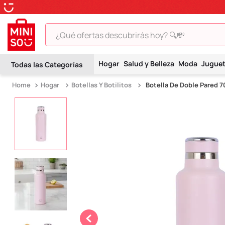
¿Qué ofertas descubrirás hoy? 🔍💸
TÉRMINOS MÁS BUSCADOS
Hogar
Salud y Belleza
Moda
Jugue
1
.
peluche
Hogar
Botellas Y Botilitos
Botella De Doble Pared 7
2
.
hello kitty
3
.
snoopy
4
.
ositos cariñositos
5
.
termo
6
.
disney
7
.
toy story
8
.
termos
9
.
one piece