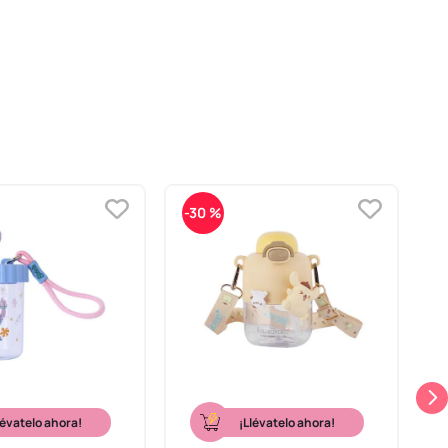
-
30 %
-
lévatelo ahora!
¡Llévatelo ahora!