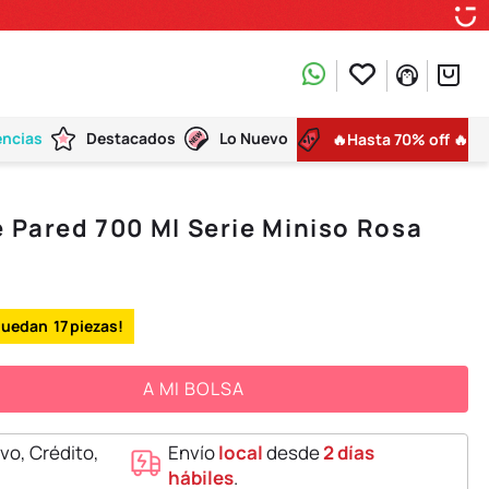
encias
Destacados
Lo Nuevo
🔥Hasta 70% off 🔥
e Pared 700 Ml Serie Miniso Rosa
17
A MI BOLSA
vo, Crédito,
Envío
local
desde
2 días
hábiles
.