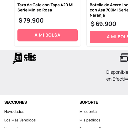
 Ml
Taza de Cafe con Tapa 420 Ml
Botella de Acero In
Serie Miniso Rosa
con Asa 700Ml Ser
Naranja
$
79
.
900
$
69
.
900
A MI BOLSA
A MI BOL
Disponibl
en Efectiv
SECCIONES
SOPORTE
Novedades
Mi cuenta
Los Más Vendidos
Mis pedidos