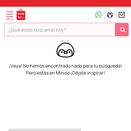
¿Qué estás buscando hoy?
TÉRMINOS MÁS BUSCADOS
1
.
peluche
2
.
hello kitty
¡Vaya! No hemos encontrado nada para tu búsqueda!
3
.
snoopy
Pero estás en Miniso ¡Déjate inspirar!
4
.
ositos cariñositos
5
.
termo
6
.
toy story
7
.
disney
8
.
termos