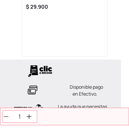
$
29
.
900
Disponible pago
en Efectivo.
La ayuda que necesitas
en tus compras.
Todos tus pagos son