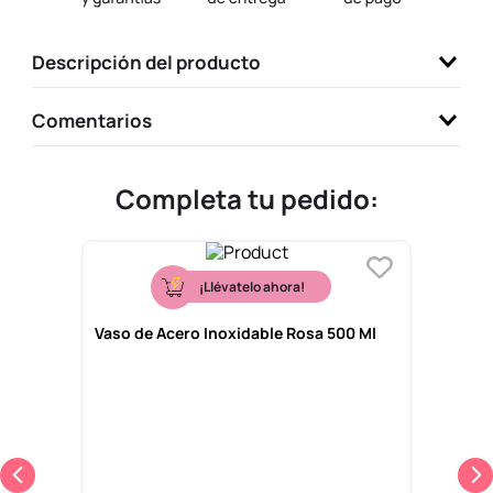
9
.
one piece
Descripción del producto
10
.
league of legends
Comentarios
Completa tu pedido:
¡Llévatelo ahora!
Vaso de Acero Inoxidable Rosa 500 Ml