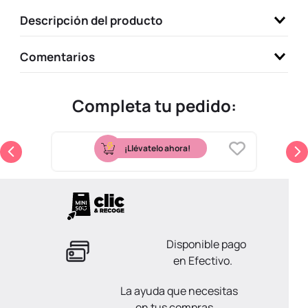
9
.
one piece
Descripción del producto
10
.
league of legends
Comentarios
Completa tu pedido:
¡Llévatelo ahora!
Disponible pago
en Efectivo.
La ayuda que necesitas