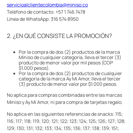
servicioalclientecolombia@miniso.co
9
.
llaveros
Teléfono de contacto: +57 1 746 7478
10
.
one piece
Línea de WhatsApp: 316 574 8950
2. ¿EN QUÉ CONSISTE LA PROMOCIÓN?
Por la compra de dos (2) productos de la marca
Miniso de cualquier categoría, lleva el tercer (3)
producto de menor valor por mil pesos (COP
$1.000 pesos).
Por la compra de dos (2) productos de cualquier
categoría de la marca Ay Mi Amor, lleva el tercer
(3) producto de menor valor por $1.000 pesos.
No aplica para compras combinadas entre las marcas
Miniso y Ay Mi Amor, ni para compra de tarjetas regalo.
No aplica en las siguientes referencias de snacks: 115;
116; 117; 118; 119; 120; 121; 122; 123; 124; 125; 126; 127; 128;
129; 130; 131; 132; 133; 134; 135; 136; 137; 138; 139; 151;