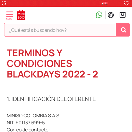
¿Qué estás buscando hoy?
TÉRMINOS MÁS BUSCADOS
TERMINOS Y
1
.
peluche
CONDICIONES
2
.
hello kitty
BLACKDAYS 2022 - 2
3
.
snoopy
4
.
ositos cariñositos
1. IDENTIFICACIÓN DEL OFERENTE
5
.
termo
6
.
disney
MINISO COLOMBIA S.A.S
7
.
termos
NIT. 901.137.699-5
8
.
toy story
Correo de contacto: