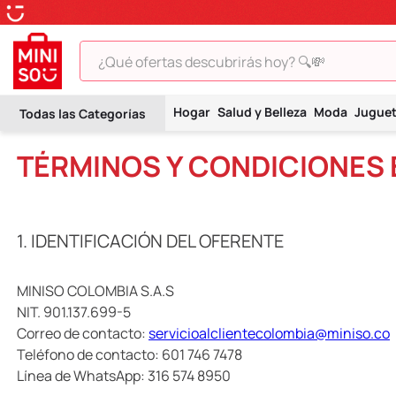
¿Qué ofertas descubrirás hoy? 🔍💸
TÉRMINOS MÁS BUSCADOS
Hogar
Salud y Belleza
Moda
Jugue
1
.
peluche
TÉRMINOS Y CONDICIONES 
2
.
hello kitty
3
.
snoopy
4
.
ositos cariñositos
1. IDENTIFICACIÓN DEL OFERENTE
5
.
termo
6
.
disney
MINISO COLOMBIA S.A.S
NIT. 901.137.699-5
7
.
termos
Correo de contacto:
servicioalclientecolombia@miniso.co
8
.
toy story
Teléfono de contacto: 601 746 7478
Línea de WhatsApp: 316 574 8950
9
.
llaveros