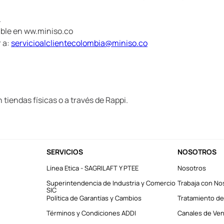
.
ible en ww.miniso.co
r a:
servicioalclientecolombia@miniso.co
tiendas físicas o a través de Rappi.
SERVICIOS
NOSOTROS
Línea Etica - SAGRILAFT Y PTEE
Nosotros
Superintendencia de Industria y Comercio
Trabaja con No
SIC
Política de Garantías y Cambios
Tratamiento de
Términos y Condiciones ADDI
Canales de Vent