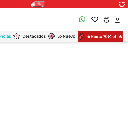
encias
Destacados
Lo Nuevo
🔥Hasta 70% off 🔥