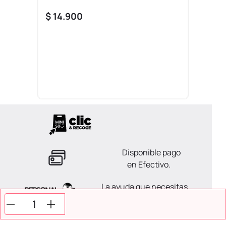
$
14
.
900
Disponible pago
en Efectivo.
La ayuda que necesitas
en tus compras.
Todos tus pagos son