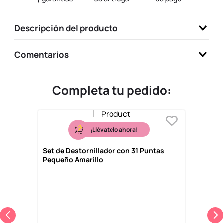
9
.
llaveros
Descripción del producto
10
.
one piece
Comentarios
Completa tu pedido:
¡Llévatelo ahora!
Set de Destornillador con 31 Puntas
Pequeño Amarillo